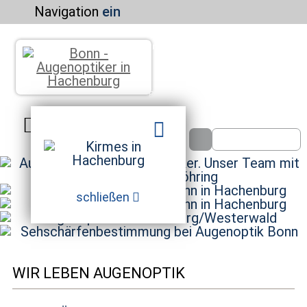
Navigation
ein
Kontakt u. Terminanfrage
Aktuelles
Über uns
Service
Home
Brillen
Kontaktlinsen
Optometrie
Augenoptik
Altgoldankauf
schließen
WIR LEBEN AUGENOPTIK