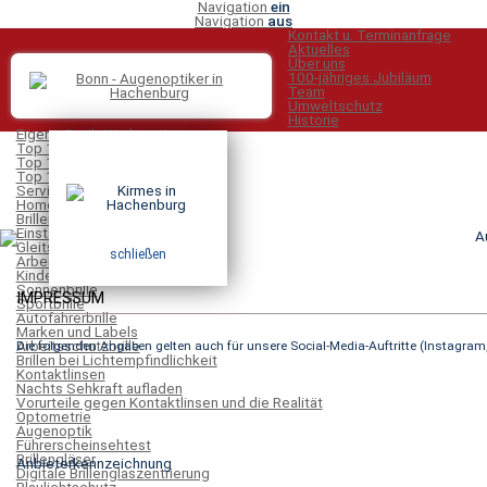
Navigation
ein
Navigation
aus
Kontakt u. Terminanfrage
Aktuelles
Über uns
100-jähriges Jubiläum
Team
Umweltschutz
Historie
Eigene Optik-Werkstatt
Top 100 Optiker 2026-2027
Top 100 Optiker 2024-2025
Top 100 Optiker 2022-2023
Service
Home
Brillen
Einstärkenbrille
Gleitsichtbrille
schließen
Arbeitsplatzbrille
Kinderbrille
Sonnenbrille
IMPRESSUM
Sportbrille
Autofahrerbrille
Marken und Labels
Arbeitsschutzbrille
Die folgenden Angaben gelten auch für unsere Social-Media-Auftritte (Instagram
Brillen bei Lichtempfindlichkeit
Kontaktlinsen
Nachts Sehkraft aufladen
Vorurteile gegen Kontaktlinsen und die Realität
Optometrie
Augenoptik
Führerscheinsehtest
Brillengläser
Anbieterkennzeichnung
Digitale Brillenglaszentrierung