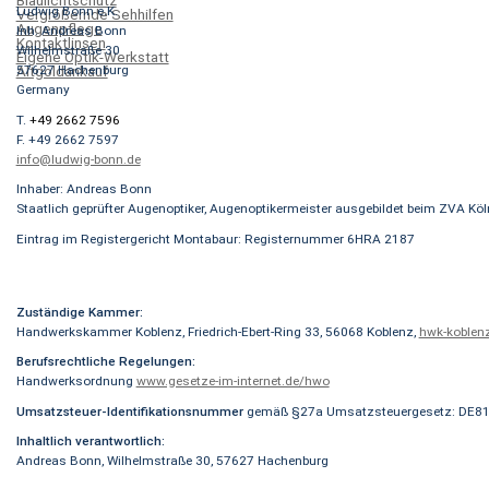
Blaulichtschutz
Ludwig Bonn e.K.
Vergrößernde Sehhilfen
Augenpflege
Inh. Andreas Bonn
Kontaktlinsen
Wilhelmstraße 30
Eigene Optik-Werkstatt
57627 Hachenburg
Altgoldankauf
Germany
T.
+49 2662 7596
F. +49 2662 7597
info@ludwig-bonn.de
Inhaber: Andreas Bonn
Staatlich geprüfter Augenoptiker, Augenoptikermeister ausgebildet beim ZVA K
Eintrag im Registergericht Montabaur: Registernummer 6HRA 2187
Zuständige Kammer:
Handwerkskammer Koblenz, Friedrich-Ebert-Ring 33, 56068 Koblenz,
hwk-koblen
Berufsrechtliche Regelungen:
Handwerksordnung
www.gesetze-im-internet.de/hwo
Umsatzsteuer-Identifikationsnummer
gemäß §27a Umsatzsteuergesetz: DE8
Inhaltlich verantwortlich:
Andreas Bonn, Wilhelmstraße 30, 57627 Hachenburg