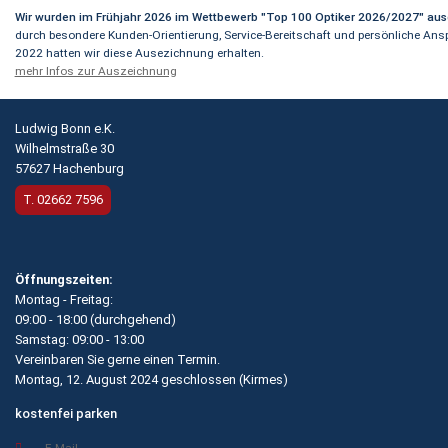
Wir wurden im Frühjahr 2026 im Wettbewerb "Top 100 Optiker 2026/2027" aus
durch besondere Kunden-Orientierung, Service-Bereitschaft und persönliche An
2022 hatten wir diese Ausezichnung erhalten.
mehr Infos zur Auszeichnung
Ludwig Bonn e.K.
Wilhelmstraße 30
57627 Hachenburg
T.
02662 7596
Öffnungszeiten:
Montag - Freitag:
09:00 - 18:00 (durchgehend)
Samstag: 09:00 - 13:00
Vereinbaren Sie gerne einen Termin.
Montag, 12. August 2024 geschlossen (
Kirmes
)
kostenfei parken
E-Mail