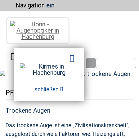
Navigation
ein
Kontakt u. Terminanfrage
Aktuelles
Über uns
Service
Home
Brillen
Kontaktlinsen
Optometrie
Augenoptik
Altgoldankauf
schließen
PFLEGE FÜR IHRE AUGEN
Trockene Augen
Das trockene Auge ist eine „Zivilisationskrankheit",
ausgelöst durch viele Faktoren wie: Heizungsluft,