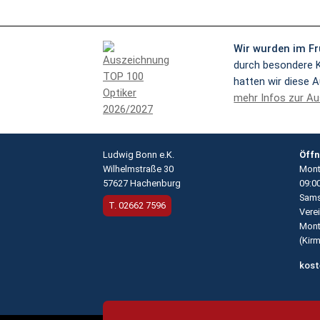
Wir wurden im Fr
durch besondere K
hatten wir diese 
mehr Infos zur A
Ludwig Bonn e.K.
Öffn
Wilhelmstraße 30
Monta
57627 Hachenburg
09:0
Sams
T.
02662 7596
Vere
Mont
(
Kir
kost